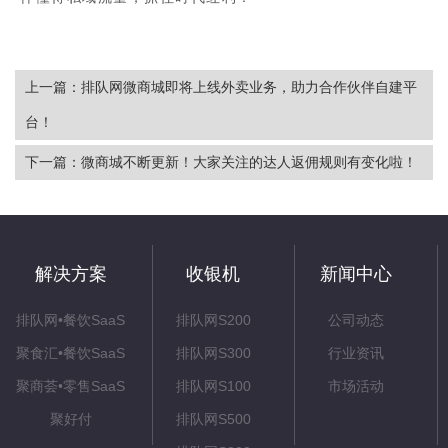
上一篇：排队网微商城即将上线外卖业务，助力合作伙伴自建平
台！
下一篇：微商城不断更新！大家关注的达人返佣规则有变化啦！
解决方案
收银机
新闻中心
排队网•餐饮SaaS
排队网S200
公司动态
聚食汇•餐饮SaaS
排队网S300
行业资讯
聚商荟•零售SaaS
排队网S100
市场活动
聚好付
排队网S500