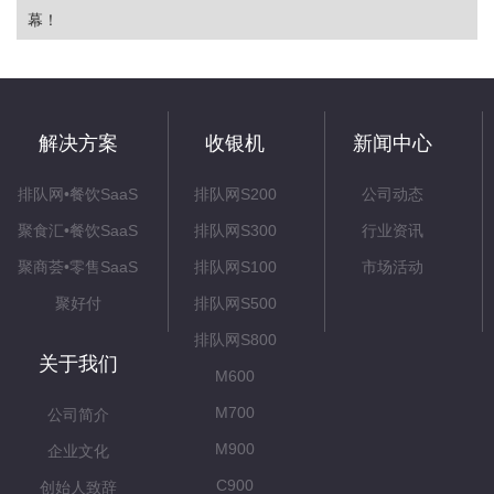
幕！
解决方案
收银机
新闻中心
排队网•餐饮SaaS
排队网S200
公司动态
聚食汇•餐饮SaaS
排队网S300
行业资讯
聚商荟•零售SaaS
排队网S100
市场活动
聚好付
排队网S500
排队网S800
关于我们
M600
M700
公司简介
M900
企业文化
C900
创始人致辞