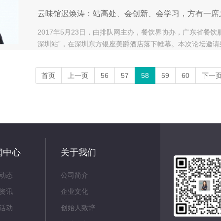
云味馆迟焕涛：站高处、会创新、会学习，方有一席
2017年5月23日，由排队网主办，餐饮界协办，广东省餐饮
深圳站”，在深圳东方银座美爵酒店落下帷幕。本次论坛邀
牌创始人、餐饮服务商等，与现场近150多位餐饮同行展开
首页
上一页
56
57
58
59
60
下一
闻中心
关于我们
动态
公司简介
资讯
企业文化
活动
创始人致辞