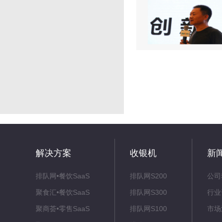
解决方案
收银机
新
排队网•餐饮SaaS
排队网S200
公司
聚食汇•餐饮SaaS
排队网S300
行业
聚商荟•零售SaaS
排队网S100
市场