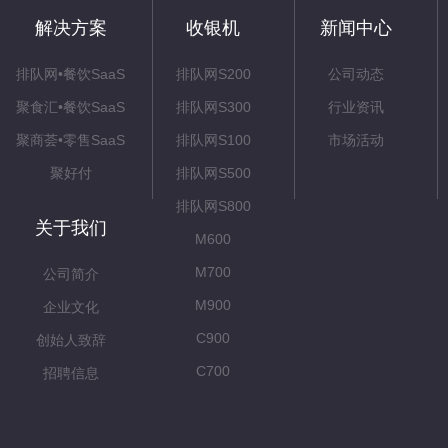
解决方案
收银机
新闻中心
排队网•餐饮SaaS
排队网S200
公司动态
聚食汇•餐饮SaaS
排队网S300
行业资讯
聚商荟•零售SaaS
排队网S100
市场活动
聚好付
排队网S500
排队网S800
关于我们
M600
M700
公司简介
M900
企业文化
C900
创始人致辞
C700
招聘信息
C500